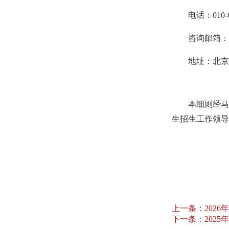
电话：
010-
咨询邮箱：
地址：北京
本细则经
马
生招生工作领导
上一条：
202
下一条：
202