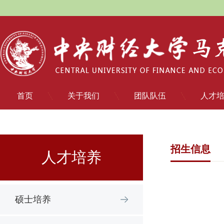
首页
关于我们
团队队伍
人才
招生信息
人才培养
硕士培养