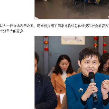
财大一行来访表示欢迎。周靖程介绍了国家博物馆总体情况和社会教育方
十分重大的意义。