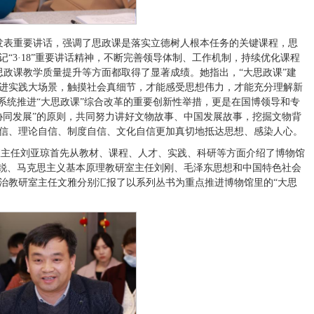
上发表重要讲话，强调了思政课是落实立德树人根本任务的关键课程，思
“3·18”重要讲话精神，不断完善领导体制、工作机制，持续优化课程
思政课教学质量提升等方面都取得了显著成绩。她指出，“大思政课”建
进实践大场景，触摸社会真细节，才能感受思想伟力，才能充分理解新
系统推进“大思政课”综合改革的重要创新性举措，更是在国博领导和专
协同发展”的原则，共同努力讲好文物故事、中国发展故事，挖掘文物背
信、理论自信、制度自信、文化自信更加真切地抵达思想、感染人心。
研室主任刘亚琼首先从教材、课程、人才、实践、科研等方面介绍了博物馆
臻锐、马克思主义基本原理教研室主任刘刚、毛泽东思想和中国特色社会
治教研室主任文雅分别汇报了以系列丛书为重点推进博物馆里的“大思