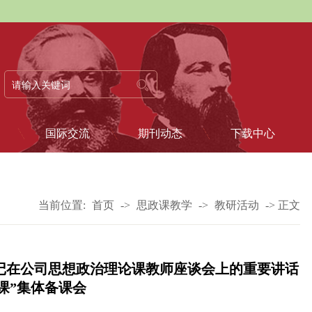
国际交流
期刊动态
下载中心
当前位置:
首页
->
思政课教学
->
教研活动
->
正文
书记在公司思想政治理论课教师座谈会上的重要讲话
课”集体备课会