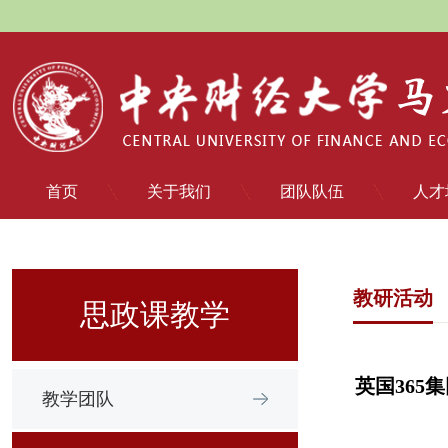
首页
关于我们
团队队伍
人才
教研活动
思政课教学
英国36
教学团队