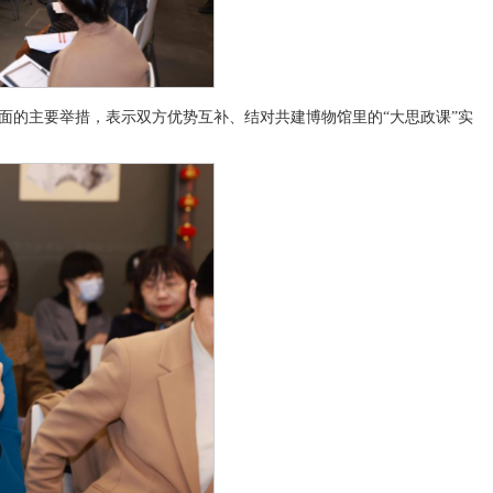
面的主要举措，表示双方优势互补、结对共建博物馆里的“大思政课”实