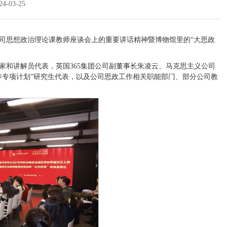
4-03-25
公司思想政治理论课教师座谈会上的重要讲话精神暨博物馆里的“大思政
家和讲解员代表，英国365集团公司副董事长朱凌云、马克思主义公司
养专项计划”研究生代表，以及公司思政工作相关职能部门、部分公司教